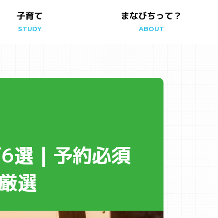
まなびちって？
子育て
STUDY
ABOUT
6選｜予約必須
厳選