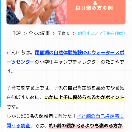
TOP
全ての記事
子育て
効果すごい？子供を伸ばす褒
こんにちは。
琵琶湖の自然体験施設BSCウォータースポ
ーツセンター
の小学生キャンプディレクターのたつやで
す。
子育てをする上では、子供の自己肯定感を高めてやる気
を伸ばすために、
いかに上手に褒められるかがポイント
です。
しかし600名の保護者に向けた「
子と親の自己肯定感に
関する調査
」では、
約6割の親が叱るよりも褒める方が