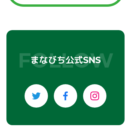
まなびち公式
SNS