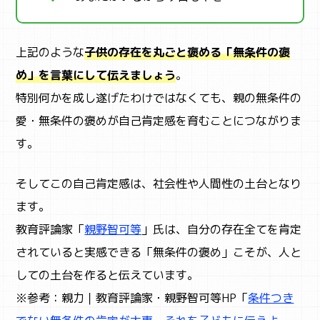
上記のような
子供の存在を丸ごと褒める「無条件の褒
め」を言葉にして伝えましょう
。
特別何かを成し遂げたわけではなくても、親の無条件の
愛・無条件の褒めが自己肯定感を育むことにつながりま
す。
STUDY
子育て
そしてこの自己肯定感は、社会性や人間性の土台となり
ます。
教育評論家「
親野智可等
」氏は、自分の存在全てを肯定
されていると実感できる「無条件の褒め」こそが、人と
しての土台を作ると伝えています。
※参考：親力｜教育評論家・親野智可等HP「
条件つき