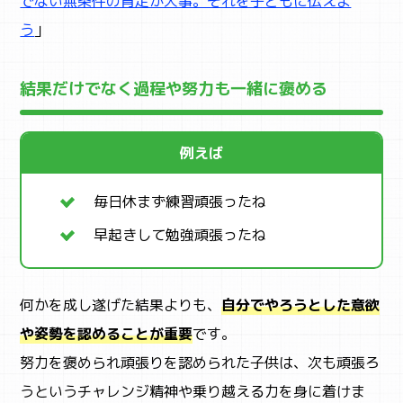
でない無条件の肯定が大事。それを子どもに伝えよ
う
」
結果だけでなく過程や努力も一緒に褒める
例えば
毎日休まず練習頑張ったね
早起きして勉強頑張ったね
何かを成し遂げた結果よりも、
自分でやろうとした意欲
や姿勢を認めることが重要
です。
努力を褒められ頑張りを認められた子供は、次も頑張ろ
うというチャレンジ精神や乗り越える力を身に着けま