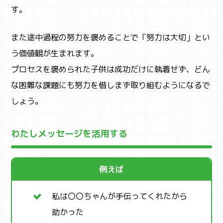
す。
また途中過程の努力を褒めることで「努力は大切」とい
う価値観が生まれます。
ABOUT
まなびちって？
プロセスを褒められた子供は成功だけに執着せず、どん
な困難な課題にも努力を惜しまず取り組むようになるで
しょう。
わたしメッセージを活用する
例えば
私は〇〇ちゃんが手伝ってくれたから
助かった