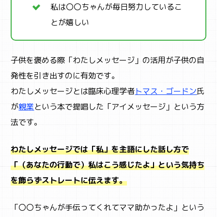
私は〇〇ちゃんが毎日努力しているこ
とが嬉しい
子供を褒める際「わたしメッセージ」の活用が子供の自
発性を引き出すのに有効です。
わたしメッセージとは臨床心理学者
トマス・ゴードン
氏
が
親業
という本で提唱した「アイメッセージ」という方
法です。
わたしメッセージでは「私」を主語にした話し方で
「（あなたの行動で）私はこう感じたよ」という気持ち
を飾らずストレートに伝えます。
「〇〇ちゃんが手伝ってくれてママ助かったよ」という