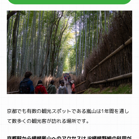
ACTIVITY
アクティビティ検索
京都でも有数の観光スポットである嵐山は1年間を通し
て数多くの観光客が訪れる場所です。
京都駅から嵯峨嵐山へのアクセスはJR嵯峨野線の利用が