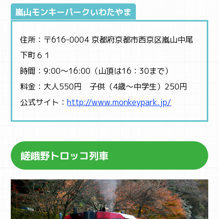
嵐山モンキーパークいわたやま
STUDY
子育て
住所：〒616-0004 京都府京都市西京区嵐山中尾
下町６１
時間：9:00～16:00（山頂は16：30まで）
料金：大人550円 子供（4歳～中学生）250円
公式サイト：
http://www.monkeypark.jp/
嵯峨野トロッコ列車