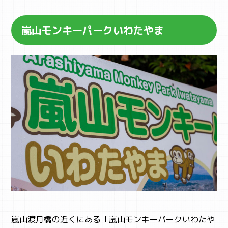
CAMP
キャンプ・自然体験
嵐山モンキーパークいわたやま
嵐山渡月橋の近くにある「嵐山モンキーパークいわたや