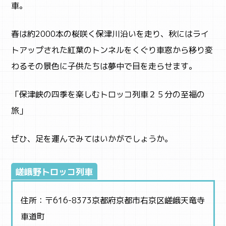
車。
春は約2000本の桜咲く保津川沿いを走り、秋にはライ
ABOUT
トアップされた紅葉のトンネルをくぐり車窓から移り変
まなびちって？
わるその景色に子供たちは夢中で目を走らせます。
「保津峡の四季を楽しむトロッコ列車２５分の至福の
旅」
ぜひ、足を運んでみてはいかがでしょうか。
嵯峨野トロッコ列車
住所：〒616-8373京都府京都市右京区嵯峨天竜寺
車道町