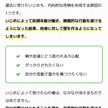
過去に受けたいじめも、内向的な性格を形成する原因の
STUDY
1つです。
子育て
いじめによって防御本能が働き、積極的な行動を避ける
ようになった結果、他者に対して壁を作るようになって
しまいます
。
親や友達にどう思われるか心配
がっかりされたくない
自分の言動で誰かを傷つけたくない
いじめによって受けた心の傷は、なかなか消えるもので
はありません。