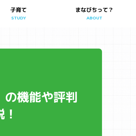
まなびちって？
子育て
STUDY
ABOUT
T」の機能や評判
説！