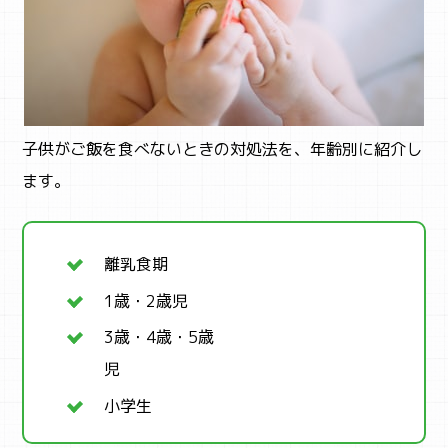
ABOUT
まなびちって？
子供がご飯を食べないときの対処法を、年齢別に紹介し
ます。
離乳食期
1歳・2歳児
3歳・4歳・5歳
児
小学生