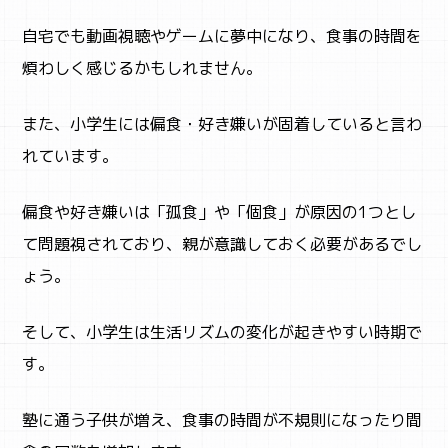
自宅でも動画視聴やゲームに夢中になり、食事の時間を
STUDY
煩わしく感じるかもしれません。
子育て
また、小学生には偏食・好き嫌いが固着していると言わ
れています。
偏食や好き嫌いは「孤食」や「個食」が原因の1つとし
て問題視されており、親が意識しておく必要があるでし
ょう。
そして、小学生は生活リズムの変化が起きやすい時期で
す。
塾に通う子供が増え、食事の時間が不規則になったり間