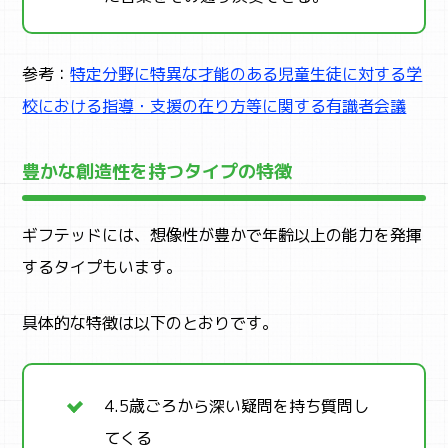
ACTIVITY
アクティビティ検索
参考：
特定分野に特異な才能のある児童生徒に対する学
校における指導・支援の在り方等に関する有識者会議
豊かな創造性を持つタイプの特徴
ギフテッドには、想像性が豊かで年齢以上の能力を発揮
するタイプもいます。
具体的な特徴は以下のとおりです。
4.5歳ごろから深い疑問を持ち質問し
てくる