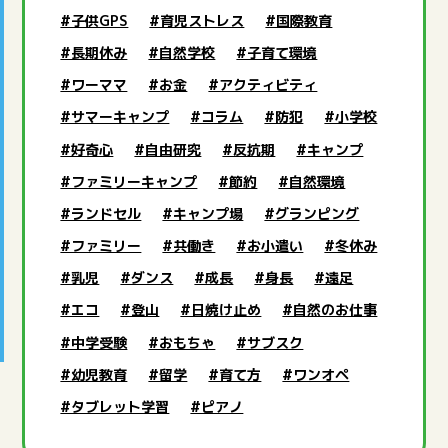
#子供GPS
#育児ストレス
#国際教育
#長期休み
#自然学校
#子育て環境
#ワーママ
#お金
#アクティビティ
#サマーキャンプ
#コラム
#防犯
#小学校
#好奇心
#自由研究
#反抗期
#キャンプ
#ファミリーキャンプ
#節約
#自然環境
#ランドセル
#キャンプ場
#グランピング
ACTIVITY
#ファミリー
#共働き
#お小遣い
#冬休み
アクティビティ検索
#乳児
#ダンス
#成長
#身長
#遠足
#エコ
#登山
#日焼け止め
#自然のお仕事
#中学受験
#おもちゃ
#サブスク
#幼児教育
#留学
#育て方
#ワンオペ
#タブレット学習
#ピアノ