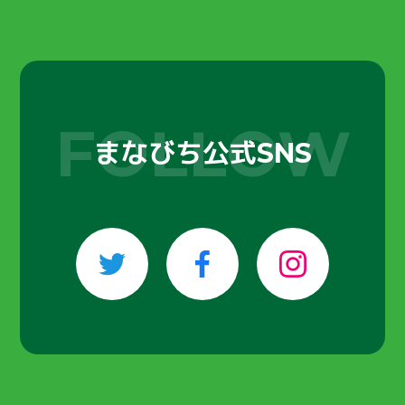
ABOUT
まなびちって？
まなびち公式
SNS
SNS