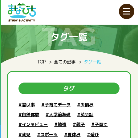
TAG
タグ一覧
TOP
全ての記事
タグ一覧
タグ
#習い事
#子育てデータ
#お悩み
#自然体験
#入学前準備
#英会話
#インタビュー
#勉強
#親子
#子育て
#幼児
#スポーツ
#夏休み
#遊び