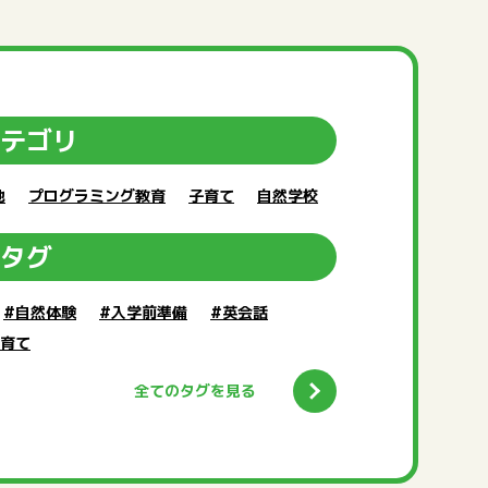
テゴリ
他
プログラミング教育
子育て
自然学校
タグ
#自然体験
#入学前準備
#英会話
子育て
全てのタグを見る