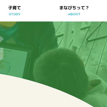
まなびちって？
子育て
STUDY
ABOUT
G