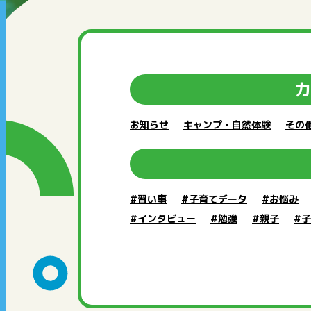
カ
お知らせ
キャンプ・自然体験
その
#習い事
#子育てデータ
#お悩み
#インタビュー
#勉強
#親子
#