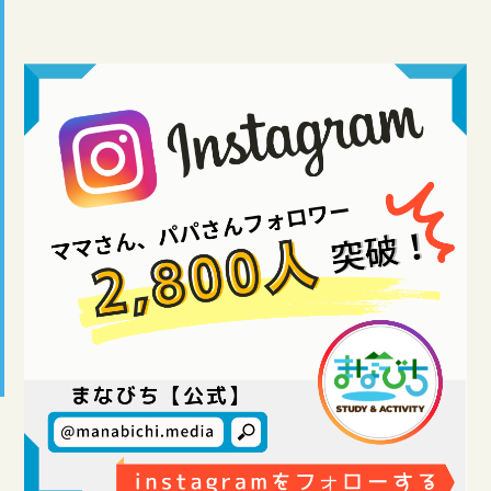
タグ
#習い事
#子育てデータ
#お悩み
#自然体験
#入学前準備
#英会話
#インタビュー
#勉強
#親子
#子育て
全てのタグを見る