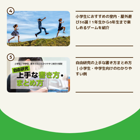
ABOUT
まなびちって？
小学生におすすめの室内・屋外遊
び36選！1年生から6年生まで楽
しめるゲームを紹介
自由研究の上手な書き方まとめ方
｜小学生・中学生向けのわかりや
すい例