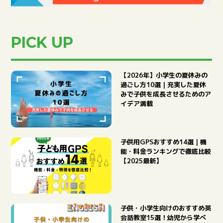
PICK UP
【2026年】小学生の夏休みの
過ごし方10選｜充実した夏休
みで子供を成長させるためのア
イデア満載
子供用GPSおすすめ14選｜機
能・料金ランキングで徹底比較
【2025最新】
ACTIVITY
アクティビティ検索
子供・小学生向けのおすすめ英
会話教室15選！幼児から学べ