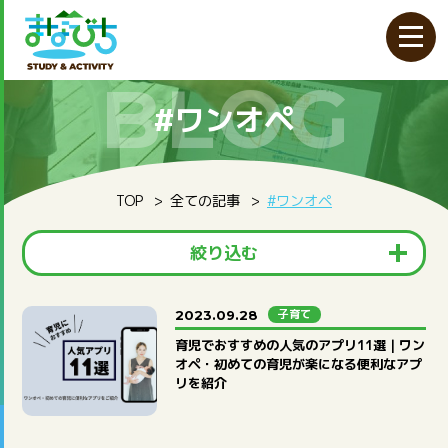
BLOG
#ワンオペ
TOP
全ての記事
#ワンオペ
絞り込む
カテゴリ
子育て
2023.09.28
育児でおすすめの人気のアプリ11選｜ワン
お知らせ
キャンプ・自然体験
その他
オペ・初めての育児が楽になる便利なアプ
プログラミング教育
子育て
自然学校
リを紹介