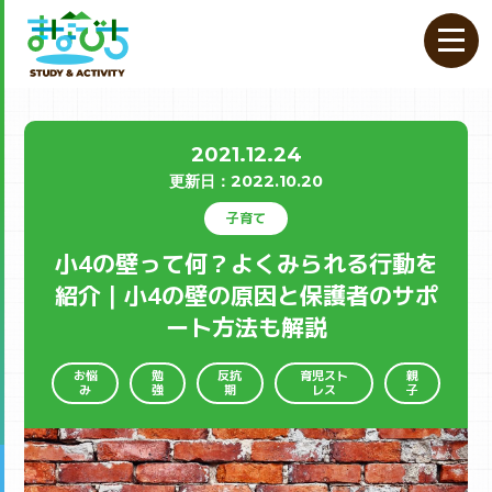
2021.12.24
更新⽇：
2022.10.20
子育て
小4の壁って何？よくみられる行動を
紹介｜小4の壁の原因と保護者のサポ
ート方法も解説
お悩
勉
反抗
育児スト
親
み
強
期
レス
子