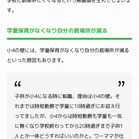
学校に馴染みにくくなるという悪循環を生んでしまいま
す。
STUDY
子育て
学童保育がなくなり自分の居場所が減る
小4の壁には、学童保育がなくなり自分の居場所が減る
といった原因もあります。
子供が小4になる時に転職、理由は小4の壁。そ
れまでは時短勤務で学童に18時過ぎにお迎え行
ってましたが、小4からは時短勤務も学童も一気
に無くなり学校終わってから20時過ぎまで子供1
人とか一体どうすればいいのかと。ワーママが仕