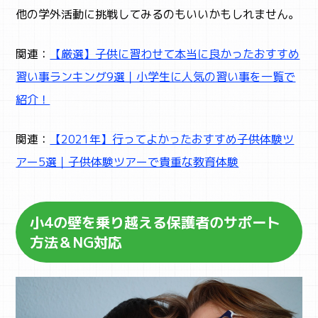
他の学外活動に挑戦してみるのもいいかもしれません。
関連：
【厳選】子供に習わせて本当に良かったおすすめ
ABOUT
習い事ランキング9選｜小学生に人気の習い事を一覧で
まなびちって？
紹介！
関連：
【2021年】行ってよかったおすすめ子供体験ツ
アー5選｜子供体験ツアーで貴重な教育体験
小4の壁を乗り越える保護者のサポート
方法＆NG対応