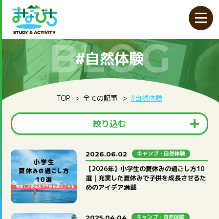
BLOG
#自然体験
TOP
全ての記事
#自然体験
絞り込む
カテゴリ
キャンプ・自然体験
2026.06.02
【2026年】小学生の夏休みの過ごし方10
お知らせ
キャンプ・自然体験
その他
選｜充実した夏休みで子供を成長させるた
プログラミング教育
子育て
自然学校
めのアイデア満載
キャンプ・自然体験
2025.04.04