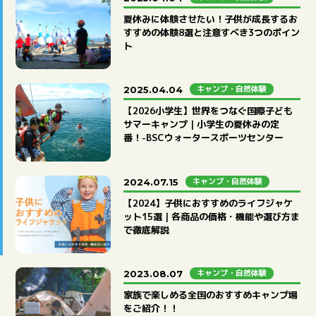
タグ
夏休みに体験させたい！子供が成長するお
すすめの体験8選と注意すべき3つのポイン
#習い事
#子育てデータ
#お悩み
ト
#自然体験
#入学前準備
#英会話
#インタビュー
#勉強
#親子
#子育て
キャンプ・自然体験
2025.04.04
【2026小学生】世界をつなぐ国際子ども
全てのタグを見る
サマーキャンプ｜小学生の夏休みの定
番！-BSCウォータースポーツセンター
キャンプ・自然体験
2024.07.15
【2024】子供におすすめのライフジャケ
ット15選｜各商品の価格・機能や選び方ま
で徹底解説
キャンプ・自然体験
2023.08.07
家族で楽しめる全国のおすすめキャンプ場
をご紹介！！