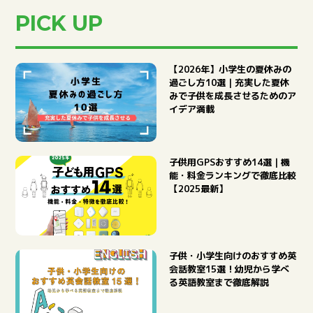
PICK UP
【2026年】小学生の夏休みの
過ごし方10選｜充実した夏休
みで子供を成長させるためのア
イデア満載
子供用GPSおすすめ14選｜機
STUDY
能・料金ランキングで徹底比較
【2025最新】
子育て
子供・小学生向けのおすすめ英
会話教室15選！幼児から学べ
る英語教室まで徹底解説