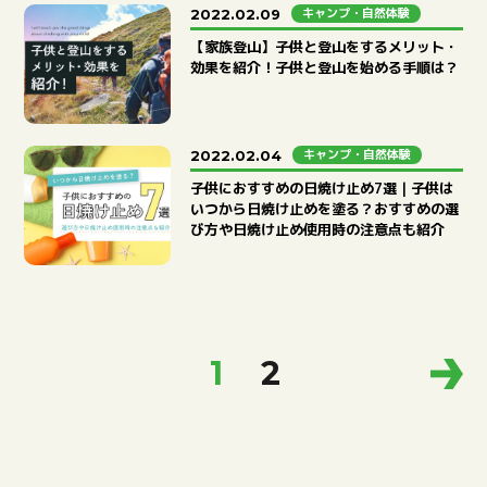
キャンプ・自然体験
2022.02.09
【家族登山】子供と登山をするメリット・
効果を紹介！子供と登山を始める手順は？
キャンプ・自然体験
2022.02.04
子供におすすめの日焼け止め7選｜子供は
いつから日焼け止めを塗る？おすすめの選
び方や日焼け止め使用時の注意点も紹介
1
2
ACTIVITY
アクティビティ検索