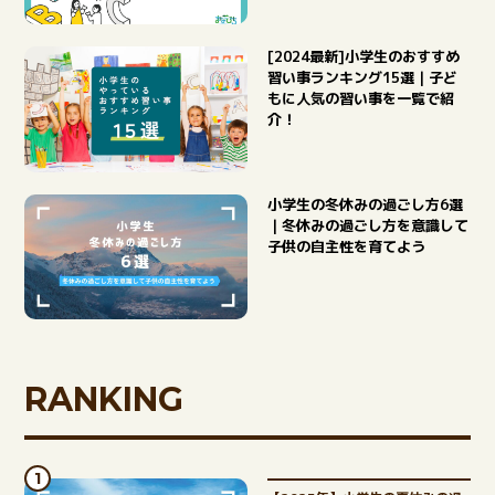
[2024最新]小学生のおすすめ
習い事ランキング15選｜子ど
もに人気の習い事を一覧で紹
介！
小学生の冬休みの過ごし方6選
ABOUT
｜冬休みの過ごし方を意識して
子供の自主性を育てよう
まなびちって？
RANKING