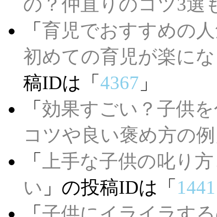
の？仲直りのコツ3選
「
育児でおすすめの人
初めての育児が楽にな
稿IDは「
4367
」
「
効果すごい？子供を
コツや良い褒め方の例
「
上手な子供の叱り方
い
」の投稿IDは「
1441
「
子供にイライラする