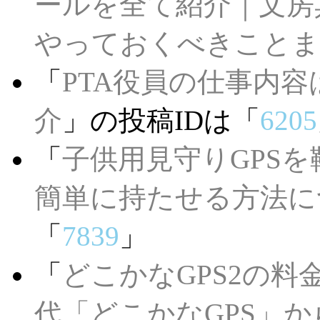
ールを全て紹介｜文房
やっておくべきことま
「
PTA役員の仕事内
介
」の投稿IDは「
6205
「
子供用見守りGPS
簡単に持たせる方法に
「
7839
」
「
どこかなGPS2の
代「どこかなGPS」