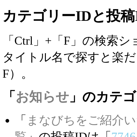
カテゴリーIDと投稿
「Ctrl」+「F」の検
タイトル名で探すと楽だと
F）。
「
お知らせ
」のカテゴ
「
まなびちをご紹介い
覧
」の投稿IDは「
7746