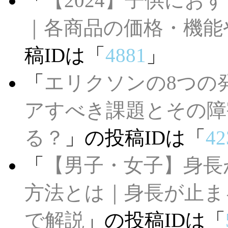
「
【2024】子供にお
｜各商品の価格・機能
稿IDは「
4881
」
「
エリクソンの8つの
アすべき課題とその障
る？
」の投稿IDは「
42
「
【男子・女子】身長
方法とは｜身長が止ま
で解説
」の投稿IDは「