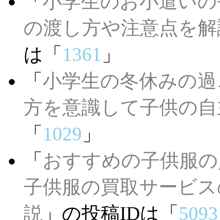
「
小学生のお小遣いの
の渡し方や注意点を解説
は「
1361
」
「
小学生の冬休みの過
方を意識して子供の自
「
1029
」
「
おすすめの子供服の
子供服の買取サービス
説
」の投稿IDは「
5093