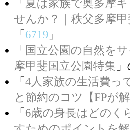
「
夏は家族で奥多摩キ
せんか？｜秩父多摩甲
「
6719
」
「
国立公園の自然をサ
摩甲斐国立公園特集
」
「
4人家族の生活費っ
と節約のコツ【FPが
「
6歳の身長はどのく
すためのポイントを解